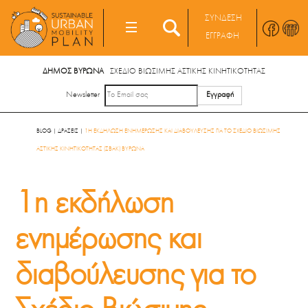
Skip
ΣΥΝΔΕΣΗ
to
MENU
ΕΓΓΡΑΦΗ
content
S
ΔΗΜΟΣ ΒΥΡΩΝΑ
ΣΧΕΔΙΟ ΒΙΩΣΙΜΗΣ ΑΣΤΙΚΗΣ ΚΙΝΗΤΙΚΟΤΗΤΑΣ
Newsletter
BLOG
|
ΔΡΑΣΕΙΣ
|
1Η ΕΚΔΗΛΩΣΗ ΕΝΗΜΕΡΩΣΗΣ ΚΑΙ ΔΙΑΒΟΥΛΕΥΣΗΣ ΓΙΑ ΤΟ ΣΧΕΔΙΟ ΒΙΩΣΙΜΗΣ
ΑΣΤΙΚΗΣ ΚΙΝΗΤΙΚΟΤΗΤΑΣ (ΣΒΑΚ) ΒΥΡΩΝΑ
1η εκδήλωση
ενημέρωσης και
διαβούλευσης για το