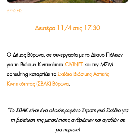
ΔΡΑΣΕΙΣ
Δευτέρα 11/4 στις 17.30
O
Δήμος Βύρωνα
, σε συνεργασία με το
Δίκτυο Πόλεων
για τη Βιώσιμη Κινητικότητα
CIVINET
και την ΜΣΜ
consulting
καταρτίζει το
Σχέδιο Βιώσιμης Αστικής
Κινητικότητας (ΣΒΑΚ) Βύρωνα
.
“Το ΣΒΑΚ είναι ένα ολοκληρωμένο Στρατηγικό Σχέδιο για
τη βελτίωση της μετακίνησης ανθρώπων και αγαθών σε
μια περιοχή