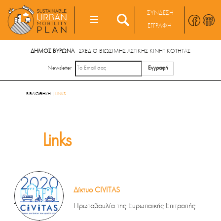
Skip
ΣΥΝΔΕΣΗ
to
MENU
ΕΓΓΡΑΦΗ
content
S
ΔΗΜΟΣ ΒΥΡΩΝΑ
ΣΧΕΔΙΟ ΒΙΩΣΙΜΗΣ ΑΣΤΙΚΗΣ ΚΙΝΗΤΙΚΟΤΗΤΑΣ
Newsletter
ΒΙΒΛΙΟΘΗΚΗ
|
LINKS
Links
Δίκτυο CIVITAS
-
Πρωτοβουλία της Ευρωπαϊκής Επιτροπής